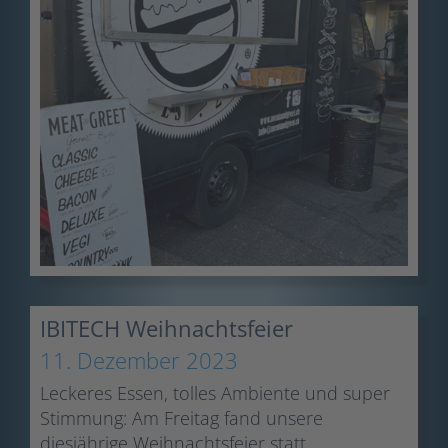
IBITECH Weihnachtsfeier
11. Dezember 2023
Leckeres Essen, tolles Ambiente und super
Stimmung: Am Freitag fand unsere
diesjährige Weihnachtsfeier statt.