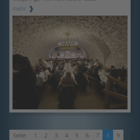
mehr
Seite:
1
2
3
4
5
6
7
8
9