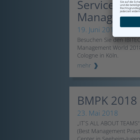
Service Des
Managemen
19. Juni 2018
Besuchen Sie den IBITEC
Management World 2018,
Cologne in Köln.
mehr
BMPK 2018
23. Mai 2018
„IT`S ALL ABOUT TEAMS“
(Best Management Pract
Center in Seeheim-Jugen