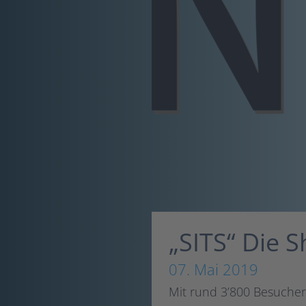
„SITS“ Die 
07. Mai 2019
Mit rund 3’800 Besuchern