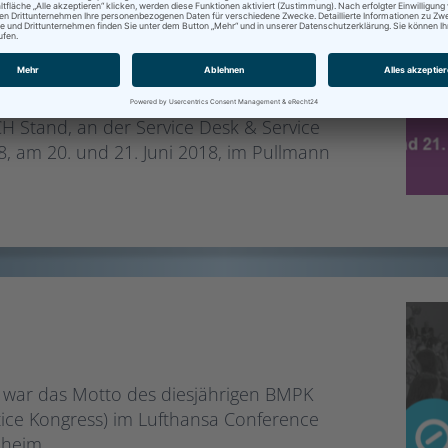
k & Service
t World 2018
H Stand, an der Service Desk & Service
 am 20. und 21. Juni 2018, im Pullmann
 war das Motto des diesjährigen BMPK
ice Kongress) im Lufthansa Conference
heim...