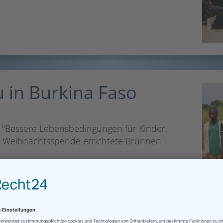
 in Burkina Faso
 "Bessere Lebensbedingungen für Kinder,
 Weihnachtsspende errichtete Brunnen