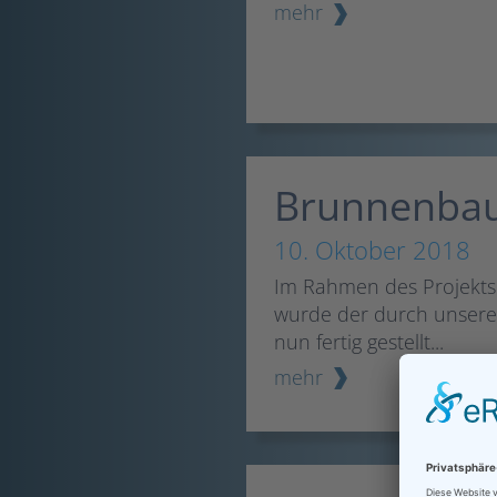
mehr
Brunnenbau
10. Oktober 2018
Im Rahmen des Projekts
wurde der durch unsere
nun fertig gestellt...
mehr