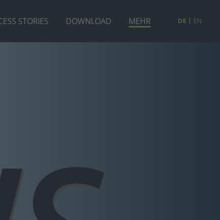
CESS STORIES
DOWNLOAD
MEHR
DE
EN