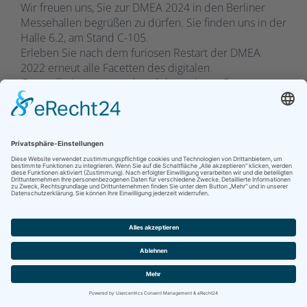
Wir freuen uns, Sie zur DMEA 2024 in den Berliner
Messehallen begrüßen zu dürfen. Sie finden uns in der
Halle 6.2, am Stand C-105.
Erleben Sie nach dem furiosen Restart der DMEA
2022 erneut alle Facetten des digitalen
Gesundheitswesens gebündelt an einem Ort.
Mehr unter: DMEA 2024
BMPK - Home of ITSM, PM und Agile