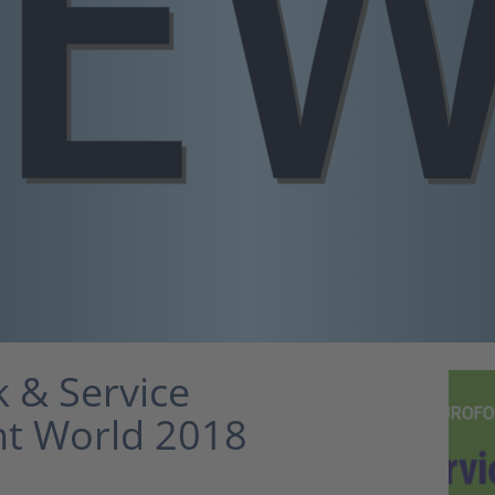
k & Service
t World 2018