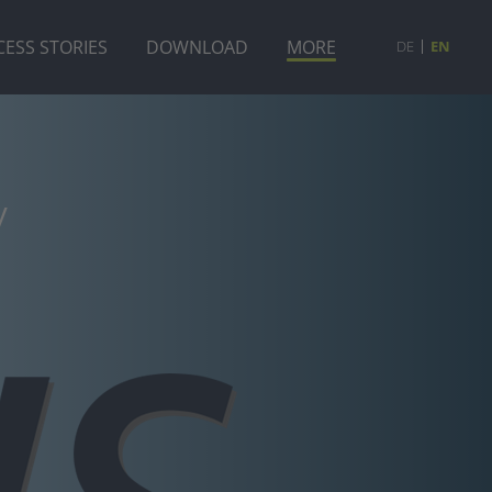
ESS STORIES
DOWNLOAD
MORE
DE
EN
y