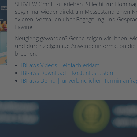
SERVIEW GmbH zu erleben. Stilecht zur Hommag
sogar mal wieder direkt am Messestand einen 
fixieren! Vertrauen über Begegnung und Gespräc
Lawine.
Neugierig geworden? Gerne zeigen wir Ihnen, wie
und durch zielgenaue Anwenderinformation die C
brechen:
IBI-aws Videos | einfach erklärt
IBI-aws Download | kostenlos testen
IBI-aws Demo | unverbindlichen Termin anfr