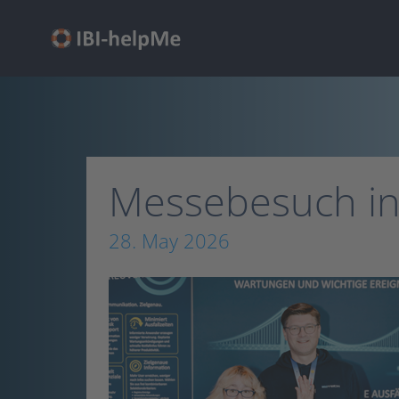
Skip
to
main
content
Messebesuch in
28. May 2026