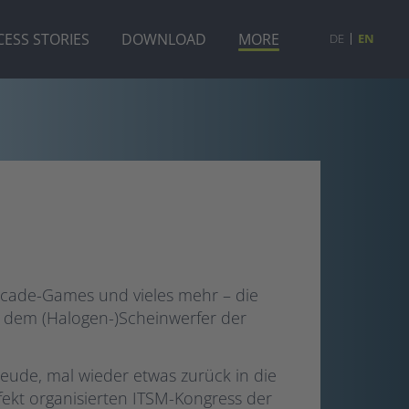
ESS STORIES
DOWNLOAD
MORE
DE
EN
 Arcade-Games und vieles mehr – die
dem (Halogen-)Scheinwerfer der
eude, mal wieder etwas zurück in die
fekt organisierten ITSM-Kongress der