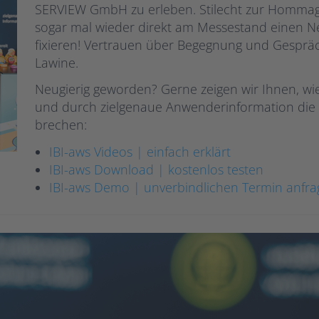
SERVIEW GmbH zu erleben. Stilecht zur Hommag
sogar mal wieder direkt am Messestand einen 
fixieren! Vertrauen über Begegnung und Gespräc
Lawine.
Neugierig geworden? Gerne zeigen wir Ihnen, wie
und durch zielgenaue Anwenderinformation die C
brechen:
IBI-aws Videos | einfach erklärt
IBI-aws Download | kostenlos testen
IBI-aws Demo | unverbindlichen Termin anfr