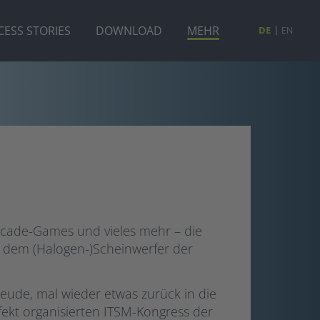
CESS STORIES
DOWNLOAD
MEHR
DE
EN
 Arcade-Games und vieles mehr – die
dem (Halogen-)Scheinwerfer der
eude, mal wieder etwas zurück in die
fekt organisierten ITSM-Kongress der