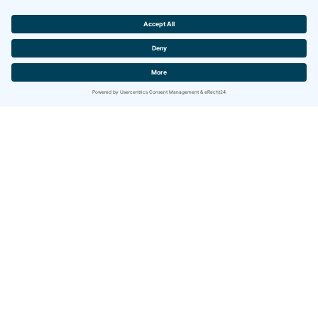
Contact
IBITECH AG
Jurastrasse 2
CH-4142 Münchenstein (BL)
www.ibitech.com