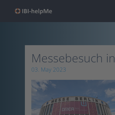
Skip
to
main
content
Messebesuch in
03. May 2023