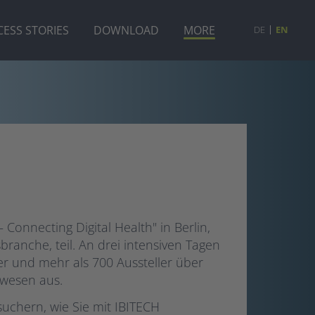
ESS STORIES
DOWNLOAD
MORE
DE
EN
Connecting Digital Health" in Berlin,
anche, teil. An drei intensiven Tagen
er und mehr als 700 Aussteller über
swesen aus.
uchern, wie Sie mit IBITECH