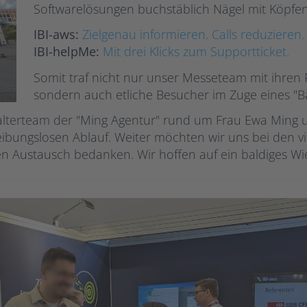
Softwarelösungen buchstäblich Nägel mit Köpf
IBI-aws:
Zielgenau informieren. Calls reduzieren.
IBI-helpMe:
Mit drei Klicks zum Supportticket.
Somit traf nicht nur unser Messeteam mit ihren
sondern auch etliche Besucher im Zuge eines
alterteam der "Ming Agentur" rund um Frau Ewa Ming u
bungslosen Ablauf. Weiter möchten wir uns bei den vi
 Austausch bedanken. Wir hoffen auf ein baldiges W