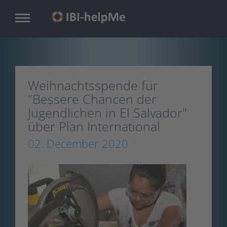
Skip
to
main
content
Weihnachtsspende für
"Bessere Chancen der
Jugendlichen in El Salvador"
über Plan International
02. December 2020