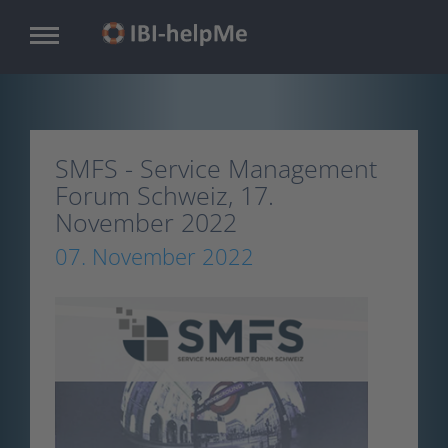
Skip
to
main
content
SMFS - Service Management
Forum Schweiz, 17.
November 2022
07. November 2022