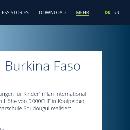
CESS STORIES
DOWNLOAD
MEHR
DE
EN
 Burkina Faso
gen für Kinder" (Plan International
in Höhe von 5'000CHF in Koulpelogo,
arschule Soudougui realisiert.