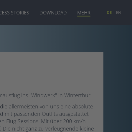
CESS STORIES
DOWNLOAD
MEHR
DE
EN
usflug ins "Windwerk" in Winterthur.
die allermeisten von uns eine absolute
d mit passenden Outfits ausgestattet
gen Flug-Sessions. Mit über 200 km/h
 Die nicht ganz zu verleugnende kleine