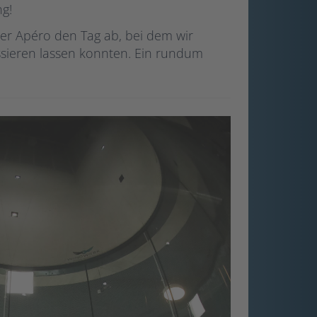
ng!
r Apéro den Tag ab, bei dem wir
ssieren lassen konnten. Ein rundum