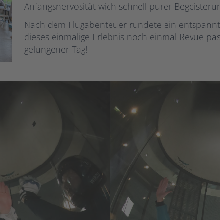
Anfangsnervosität wich schnell purer Begeisteru
Nach dem Flugabenteuer rundete ein entspannte
dieses einmalige Erlebnis noch einmal Revue pa
gelungener Tag!